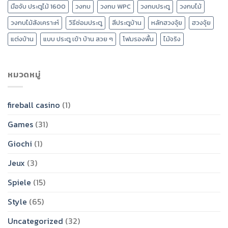
มือจับ ประตูไม้ 1600
วงกบ
วงกบ WPC
วงกบประตู
วงกบไม้
วงกบไม้สังเคราะห์
วิธีซ่อมประตู
สีประตูบ้าน
หลักฮวงจุ้ย
ฮวงจุ้ย
แต่งบ้าน
แบบ ประตู เข้า บ้าน สวย ๆ
โฟมรองพื้น
ไม้จริง
หมวดหมู่
fireball casino
(1)
Games
(31)
Giochi
(1)
Jeux
(3)
Spiele
(15)
Style
(65)
Uncategorized
(32)