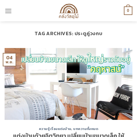
Skip
to
0
content
TAG ARCHIVES:
ประตูคู่วงกบ
04
พ.ย.
ความรู้เรื่องแต่งบ้าน
,
บทความทั้งหมด
แต่งบ้านด้วยจิตวิทยา เปลี่ยนบ้านขนาดเล็ก ให้