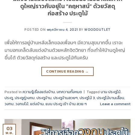
ดูใหญ่ราวกับอยู่ใน “คฤหาสน์” ด้วยวัสดุ
ก่อสร้าง ประตูไม้
POSTED ON
พฤศจิกายน 4, 2021
BY
WOODOUTLET
เพื่อให้การอยู่บ้านหลังเล็กของเพื่อนๆ มีความสุขมากขึ้น เราจะ
มาบอกเคล็ดลับแต่งบ้านด้วยหลักจิตวิทยา ที่จะทำให้บ้านดูใหญ่
ขึ้นได้ ด้วยวัสดุก่อสร้าง และประตูไม้กันครับ
CONTINUE READING
→
Posted in
ความรู้เรื่องแต่งบ้าน
,
บทความทั้งหมด
|
Tagged
บาน ประตูไม้
,
ประตู
,
ประตูคู่วงกบ
,
ประตูบ้าน
,
ประตูบ้านสวยๆ
,
ประตูไม้ 3
,
ประตูไม้บานเลื่อน
,
วงกบ
,
วงกบไม้
,
แต่งบ้าน
,
แบบ ประตู เข้า บ้าน สวย ๆ
Leave a comment
03
พ.ย.