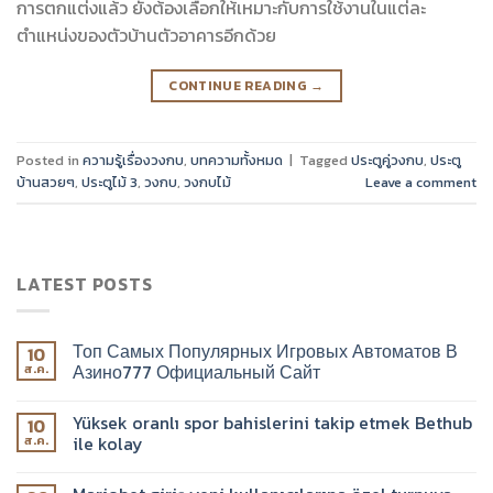
การตกแต่งแล้ว ยังต้องเลือกให้เหมาะกับการใช้งานในแต่ละ
ตำแหน่งของตัวบ้านตัวอาคารอีกด้วย
CONTINUE READING
→
Posted in
ความรู้เรื่องวงกบ
,
บทความทั้งหมด
|
Tagged
ประตูคู่วงกบ
,
ประตู
บ้านสวยๆ
,
ประตูไม้ 3
,
วงกบ
,
วงกบไม้
Leave a comment
LATEST POSTS
Топ Самых Популярных Игровых Автоматов В
10
Азино777 Официальный Сайт
ส.ค.
Yüksek oranlı spor bahislerini takip etmek Bethub
10
ile kolay
ส.ค.