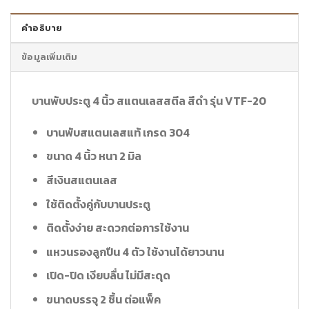
คำอธิบาย
ข้อมูลเพิ่มเติม
บานพับประตู 4 นิ้ว สแตนเลสสตีล สีดำ รุ่น VTF-20
บานพับสแตนเลสแท้ เกรด 304
ขนาด 4 นิ้ว หนา 2 มิล
สีเงินสแตนเลส
ใช้ติดตั้งคู่กับบานประตู
ติดตั้งง่าย สะดวกต่อการใช้งาน
แหวนรองลูกปืน 4 ตัว ใช้งานได้ยาวนาน
เปิด-ปิด เงียบลื่น ไม่มีสะดุด
ขนาดบรรจุ 2 ชิ้น ต่อแพ็ค