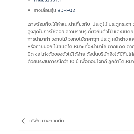
รางเลื่อนรุ่น
BDH-02
เราพร้อมที่จะให้คำแนะนำเกี่ยวกับ ประตูไม้ ประตูกระจก ว
สูงสุดในการใช้สอย ความรอบรู้เกี่ยวกับตัวไม้ และชนิดขอ
การนำมาทำ วงกบไม้ วงกบไม้ราคาถูก ประตู หน้าต่าง 
หรือภายนอก ไม้ชนิดใดเหมาะ ที่จะนำมาใช้ ตากแดด ตาก
บิด งอ โก่งตัวของตัวไม้ได้ง่าย ดังนั้นบริษัทจึงได้มีทีมให้ค
ด้วยประสบการณ์กว่า 10 ปี เพื่อตอบโจทก์ ลูกค้าได้เหมา
บริษัท บางกอกบีท