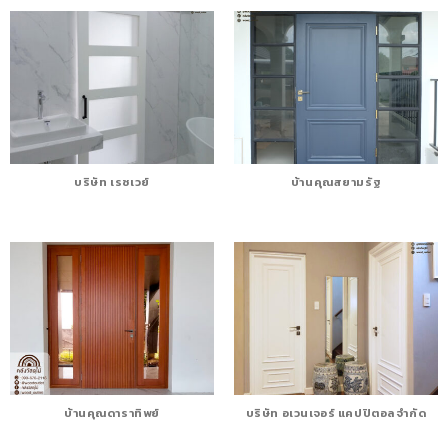
บริษัท เรซเวย์
บ้านคุณสยามรัฐ
บ้านคุณดาราทิพย์
บริษัท อเวนเจอร์ แคปปิตอล จำกัด