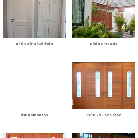
บริษัท สโตนลิงค์ จำกัด
บริษัท ภาวา สปา
บ้านคุณนิธิยากร
บริษัท 29 บิวดิง จํากัด