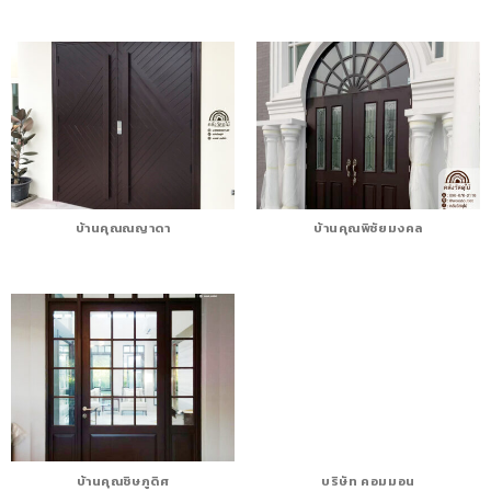
บ้านคุณณญาดา
บ้านคุณพิชัยมงคล
บ้านคุณชิษภูดิศ
บริษัท คอมมอน