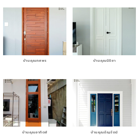
บ้านคุณทศพร
บ้านคุณนิธิชา
บ้านคุณอาทิตย์
บ้านคุณธัญรัตน์