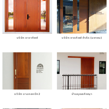
บริษัท ดาราทิพย์
บริษัท หาดทิพย์ จำกัด (มหาชน)
บริษัท บางกอกบีท2
บ้านคุณอภิชญา