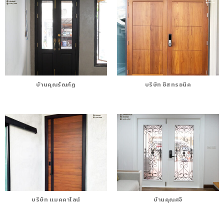
บ้านคุณรัณภัฏ
บริษัท ชีสทรอนิค
บริษัท เเมคคาไลน์
บ้านคุณศจี