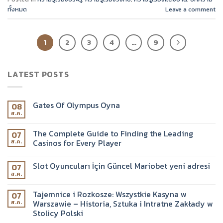
ทั้งหมด
Leave a comment
1
2
3
4
…
9
LATEST POSTS
Gates Of Olympus Oyna
08
ส.ค.
The Complete Guide to Finding the Leading
07
Casinos for Every Player
ส.ค.
Slot Oyuncuları İçin Güncel Mariobet yeni adresi
07
ส.ค.
Tajemnice i Rozkosze: Wszystkie Kasyna w
07
Warszawie – Historia, Sztuka i Intratne Zakłady w
ส.ค.
Stolicy Polski