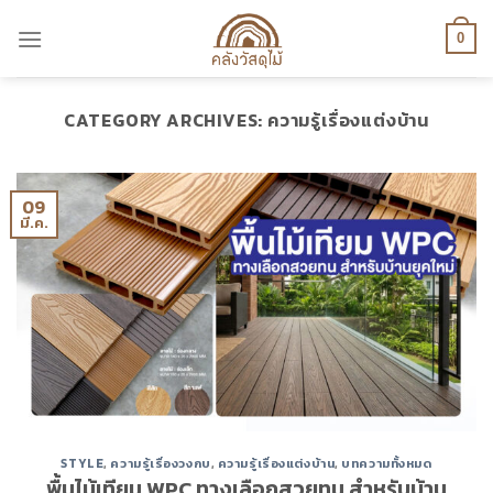
Skip
to
0
content
CATEGORY ARCHIVES:
ความรู้เรื่องแต่งบ้าน
09
มี.ค.
STYLE
,
ความรู้เรื่องวงกบ
,
ความรู้เรื่องแต่งบ้าน
,
บทความทั้งหมด
พื้นไม้เทียม WPC ทางเลือกสวยทน สำหรับบ้าน