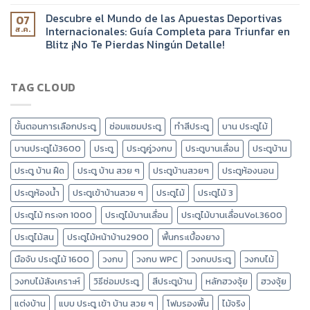
Descubre el Mundo de las Apuestas Deportivas
07
Internacionales: Guía Completa para Triunfar en
ส.ค.
Blitz ¡No Te Pierdas Ningún Detalle!
TAG CLOUD
ขั้นตอนการเลือกประตู
ซ่อมแซมประตู
ทำสีประตู
บาน ประตูไม้
บานประตูไม้3600
ประตู
ประตูคู่วงกบ
ประตูบานเลื่อน
ประตูบ้าน
ประตู บ้าน ฝืด
ประตู บ้าน สวย ๆ
ประตูบ้านสวยๆ
ประตูห้องนอน
ประตูห้องน้ำ
ประตูเข้าบ้านสวย ๆ
ประตูไม้
ประตูไม้ 3
ประตูไม้ กระจก 1000
ประตูไม้บานเลื่อน
ประตูไม้บานเลื่อนVol.3600
ประตูไม้สน
ประตูไม้หน้าบ้าน2900
พื้นกระเบื้องยาง
มือจับ ประตูไม้ 1600
วงกบ
วงกบ WPC
วงกบประตู
วงกบไม้
วงกบไม้สังเคราะห์
วิธีซ่อมประตู
สีประตูบ้าน
หลักฮวงจุ้ย
ฮวงจุ้ย
แต่งบ้าน
แบบ ประตู เข้า บ้าน สวย ๆ
โฟมรองพื้น
ไม้จริง