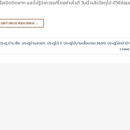
เปิดปิดยาก และไม่รู้ว่าควรแก้ไขอย่างไรดี วันนี้ คลังวัสดุไม้ มีวิธีซ่
CONTINUE READING
→
ประตู บ้าน ฝืด
,
ประตูบ้านสวยๆ
,
ประตูไม้ 3
,
ประตูไม้บานเลื่อนVol.3600
,
ประตูไม้หน้าบ
Leave