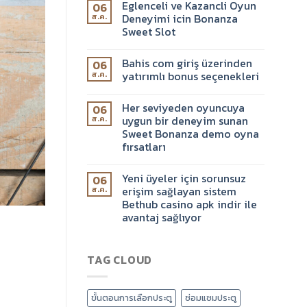
Eglenceli ve Kazancli Oyun
06
Deneyimi icin Bonanza
ส.ค.
Sweet Slot
Bahis com giriş üzerinden
06
yatırımlı bonus seçenekleri
ส.ค.
Her seviyeden oyuncuya
06
uygun bir deneyim sunan
ส.ค.
Sweet Bonanza demo oyna
fırsatları
Yeni üyeler için sorunsuz
06
erişim sağlayan sistem
ส.ค.
Bethub casino apk indir ile
avantaj sağlıyor
TAG CLOUD
ขั้นตอนการเลือกประตู
ซ่อมแซมประตู