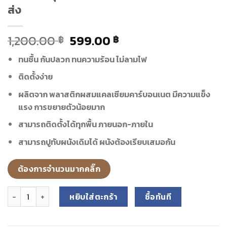
ส่ง
1,200.00
599.00
฿
฿
ทนชื้น กันปลวก ทนความร้อน ไม่ลามไฟ
ติดตั้งง่าย
ผลิตจาก พลาสติกผสมแคลเซียมคาร์บอนเนต มีความแข็ง
แรง การขยายตัวน้อยมาก
สามารถติดตั้งได้ทุกพื้น ภายนอก-ภายใน
สามารถปูทับผนังเดิมได้ ผนังต้องเรียบเสมอกัน
ต้องการจำนวนมากคลิ๊ก
จำนวน แผ่นหินเทียมติดผนัง SOFT STONE PANEL ภายนอก-ภายใน ลาย im
หยิบใส่ตะกร้า
ซื้อทันที