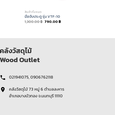
สินค้าทั้งหมด
มือจับประตู รุ่น VTF-10
1,300.00
฿
790.00
฿
คลังวัสดุไม้
Wood Outlet
021941075, 0906762118
คลังวัสดุไม้ 73 หมู่ 6 ตําบลละหาร
อำเภอบางบัวทอง จ.นนทบุรี 11110