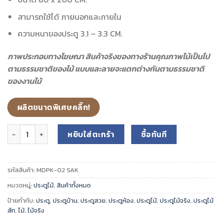
สามารถใช้ได้ ภายนอกและภายใน
ความหนาของประตู 3.1 – 3.3 CM.
ภาพประกอบทางโฆษณา สินค้าจริงของทางร้านคุณภาพไม้เป็นไป
ตามธรรมชาติของไม้ แบบและลายจะแตกต่างกันตามธรรมชาติ
ของงานไม้
ผลิตขนาดพิเศษคลิ๊ก!
จำนวน ประตูไม้สักแท้ รุ่น MDPK-02 ขนาด 80x200 cm. ชิ้น
หยิบใส่ตะกร้า
ซื้อทันที
รหัสสินค้า:
MDPK-02 SAK
หมวดหมู่:
ประตูไม้
,
สินค้าทั้งหมด
ป้ายกำกับ:
ประตู
,
ประตูบ้าน
,
ประตูสวย
,
ประตูห้อง
,
ประตูไม้
,
ประตูไม้จริง
,
ประตูไม้
สัก
,
ไม้
,
ไม้จริง