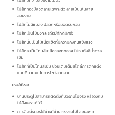
ไม้สักมีความสวยงามในตัว
ไม้สักทองมีลวดลายเฉพาะตัว ลายเป็นเส้นลาย
สวยงาม
ไม้สักไม่มีแมลง ปลวกหรือมอดรบกวน
ไม้สักเป็นไม้มงคล (ถือมีศักดิ์มีศรี)
ไม้สักนั้นเป็นไม้เนื้อแข็งที่มีความคงทนแข็งแรง
ไม้สักจะเป็นโทนสีเหลืองออกทองๆ ไปจนถึงสีน้ำตาล
เข้ม
ไม้สักที่เป็นโทนสีเข้ม ช่วยเติมเต็มสไตล์การตกแต่ง
แบบดิบ และเน้นการโชว์ลวดลาย
การใช้งาน
บานประตูไม้สามารถติดตั้งกับวงกบไม้จริง หรือวงกบ
ไม้สังเคราะห์ได้
การติดตั้งควรใช้ช่างที่ชำนาญงานไม้โดยเฉพาะ