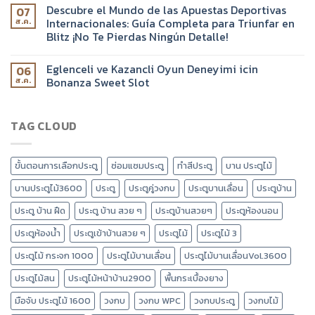
Descubre el Mundo de las Apuestas Deportivas
07
Internacionales: Guía Completa para Triunfar en
ส.ค.
Blitz ¡No Te Pierdas Ningún Detalle!
Eglenceli ve Kazancli Oyun Deneyimi icin
06
Bonanza Sweet Slot
ส.ค.
TAG CLOUD
ขั้นตอนการเลือกประตู
ซ่อมแซมประตู
ทำสีประตู
บาน ประตูไม้
บานประตูไม้3600
ประตู
ประตูคู่วงกบ
ประตูบานเลื่อน
ประตูบ้าน
ประตู บ้าน ฝืด
ประตู บ้าน สวย ๆ
ประตูบ้านสวยๆ
ประตูห้องนอน
ประตูห้องน้ำ
ประตูเข้าบ้านสวย ๆ
ประตูไม้
ประตูไม้ 3
ประตูไม้ กระจก 1000
ประตูไม้บานเลื่อน
ประตูไม้บานเลื่อนVol.3600
ประตูไม้สน
ประตูไม้หน้าบ้าน2900
พื้นกระเบื้องยาง
มือจับ ประตูไม้ 1600
วงกบ
วงกบ WPC
วงกบประตู
วงกบไม้